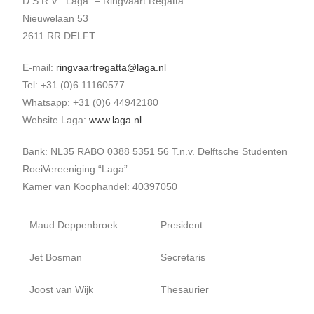
D.S.R.V. “Laga” – Ringvaart Regatta
Nieuwelaan 53
2611 RR
DELFT
E-mail:
ringvaartregatta@laga.nl
Tel:
+31 (0)6 11160577
Whatsapp: +31 (0)6 44942180
Website Laga:
www.laga.nl
Bank: NL35 RABO 0388 5351 56 T.n.v. Delftsche Studenten
RoeiVereeniging “Laga”
Kamer van Koophandel:
40397050
Maud Deppenbroek
President
Jet Bosman
Secretaris
Joost van Wijk
Thesaurier