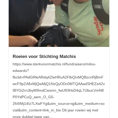
Roeien voor Stichting Matchis
https://www.sterkvoormatchis.nl/fundraisers/milou-
edwards?
fbclid=PAdGRleARdq4ZleHRuA2FlbQIxMQBzcnRjBmF
wcF9pZA8xMjQwMjQ1NzQyODc0MTQAAadSHEZe42v
IBYGi2rriJbyM9mdCwsmn_fwU93HsD4qL7IJbuLVmN8
P0YdPCuQ_aem_O_G5-
264IMj14Iz7LXwFYg&utm_source=ig&utm_medium=so
cial&utm_content=link_in_bio Dit jaar roeien wij met
onze dubbel twee van...