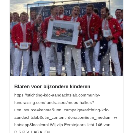
Blaren voor bijzondere kinderen
https://stichting-kdc-aandachtslab.community-
fundraising.com/fundraisers/mees-halkes?
utm_source=kentaa&utm_campaign=stichting-kdc-
aandachtslab&utm_content=donation&utm_medium=w
hatsapp&locale=nl Wij zijn Eerstejaars licht 146 van
D.S.R.V. LAGA. Op...