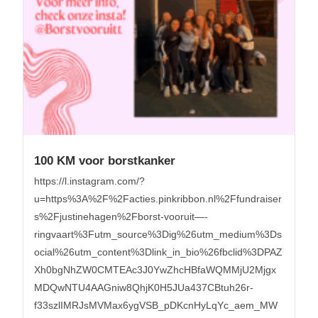
100 KM voor borstkanker
https://l.instagram.com/?
u=https%3A%2F%2Facties.pinkribbon.nl%2Ffundraiser
s%2Fjustinehagen%2Fborst-vooruit—-
ringvaart%3Futm_source%3Dig%26utm_medium%3Ds
ocial%26utm_content%3Dlink_in_bio%26fbclid%3DPAZ
Xh0bgNhZW0CMTEAc3J0YwZhcHBfaWQMMjU2Mjgx
MDQwNTU4AAGniw8QhjK0H5JUa437CBtuh26r-
f33szlIMRJsMVMax6ygVSB_pDKcnHyLqYc_aem_MW