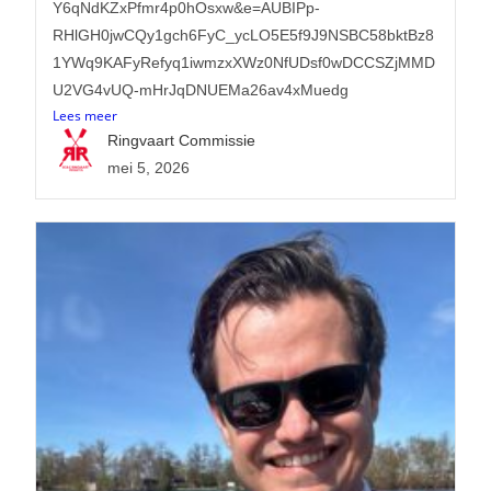
Y6qNdKZxPfmr4p0hOsxw&e=AUBIPp-
RHlGH0jwCQy1gch6FyC_ycLO5E5f9J9NSBC58bktBz8
1YWq9KAFyRefyq1iwmzxXWz0NfUDsf0wDCCSZjMMD
U2VG4vUQ-mHrJqDNUEMa26av4xMuedg
Lees meer
Ringvaart Commissie
mei 5, 2026