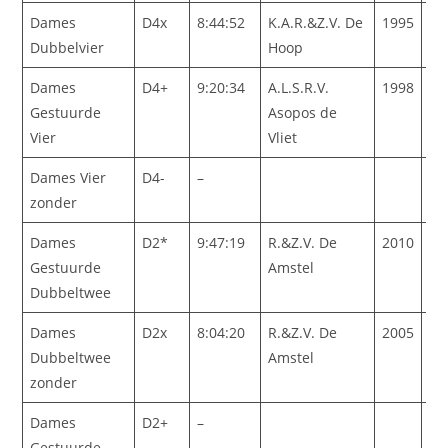
Dames
D4x
8:44:52
K.A.R.&Z.V. De
1995
Dubbelvier
Hoop
Dames
D4+
9:20:34
A.L.S.R.V.
1998
Gestuurde
Asopos de
Vier
Vliet
Dames Vier
D4-
–
zonder
Dames
D2*
9:47:19
R.&Z.V. De
2010
Gestuurde
Amstel
Dubbeltwee
Dames
D2x
8:04:20
R.&Z.V. De
2005
Dubbeltwee
Amstel
zonder
Dames
D2+
–
Gestuurde