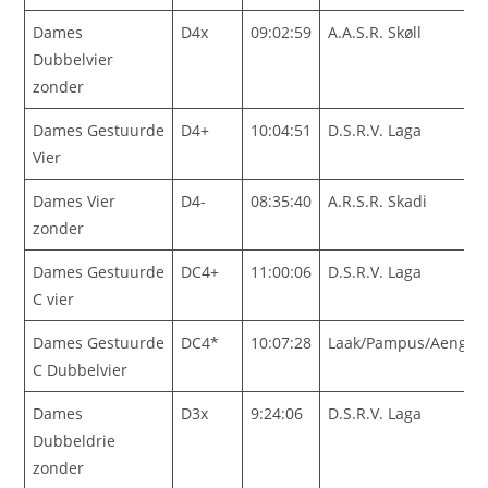
Dames
D4x
09:02:59
A.A.S.R. Skøll
Dubbelvier
zonder
Dames Gestuurde
D4+
10:04:51
D.S.R.V. Laga
Vier
Dames Vier
D4-
08:35:40
A.R.S.R. Skadi
zonder
Dames Gestuurde
DC4+
11:00:06
D.S.R.V. Laga
C vier
Dames Gestuurde
DC4*
10:07:28
Laak/Pampus/Aengwi
C Dubbelvier
Dames
D3x
9:24:06
D.S.R.V. Laga
Dubbeldrie
zonder