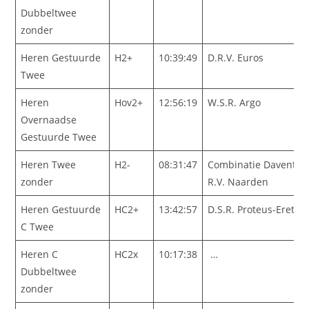
Dubbeltwee
zonder
Heren Gestuurde
H2+
10:39:49
D.R.V. Euros
Twee
Heren
Hov2+
12:56:19
W.S.R. Argo
Overnaadse
Gestuurde Twee
Heren Twee
H2-
08:31:47
Combinatie Daventria
zonder
R.V. Naarden
Heren Gestuurde
HC2+
13:42:57
D.S.R. Proteus-Eretes
C Twee
Heren C
HC2x
10:17:38
…
Dubbeltwee
zonder