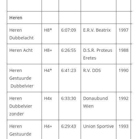
Heren
Heren
H8*
6:07:09
E.R.V. Beatrix
1997
He
Dubbelacht
We
Heren Acht
H8+
6:26:55
D.S.R. Proteus
1988
Eretes
Heren
H4*
6:41:23
R.V. DDS
1990
Gestuurde
Dubbelvier
Heren
H4x
6:33:30
Donaubund
1992
Dubbelvier
Wien
zonder
Heren
H4+
6:29:43
Union Sportive
1993
Gestuurde