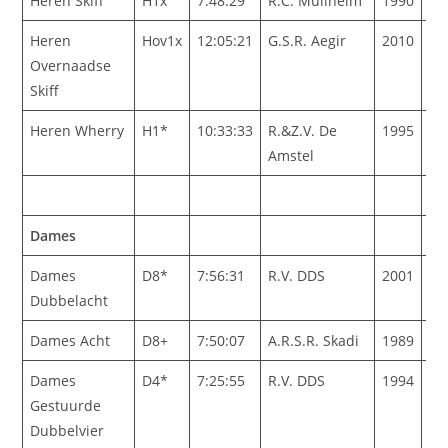
Heren Skiff
H1x
7:48:29
R.C. Mullheim
1990
Heren
Hov1x
12:05:21
G.S.R. Aegir
2010
Overnaadse
Skiff
Heren Wherry
H1*
10:33:33
R.&Z.V. De
1995
Amstel
Dames
Dames
D8*
7:56:31
R.V. DDS
2001
Dubbelacht
Dames Acht
D8+
7:50:07
A.R.S.R. Skadi
1989
Dames
D4*
7:25:55
R.V. DDS
1994
Da
Gestuurde
We
Dubbelvier