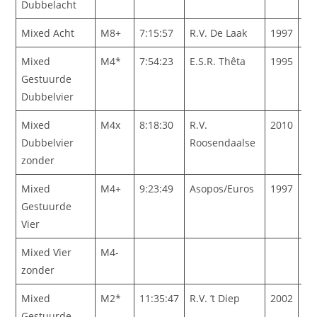
Dubbelacht
Mixed Acht
M8+
7:15:57
R.V. De Laak
1997
Mixed
M4*
7:54:23
E.S.R. Thêta
1995
Gestuurde
Dubbelvier
Mixed
M4x
8:18:30
R.V.
2010
Dubbelvier
Roosendaalse
zonder
Mixed
M4+
9:23:49
Asopos/Euros
1997
Gestuurde
Vier
Mixed Vier
M4-
zonder
Mixed
M2*
11:35:47
R.V. ’t Diep
2002
Gestuurde