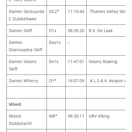
Dames Gestuurde
DC2*
11:10:44
Thames Valley Skiff 
C Dubbeltwee
Dames Skiff
D1x
08:39:20
R.V. De Laak
Dames
Dov1x
–
Overnaadse Skiff
Dames Volans
Dv1x
11:47:01
Volans Rowing
Skiff
Dames Wherry
D1*
16:07:09
A.L.S.R.V. Asopos de V
Mixed
Mixed
M8*
08:30:17
URV Viking
Dubbelacht