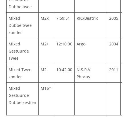
Dubbeltwee
Mixed
M2x
7:59:51
RIC/Beatrix
2005
Dubbeltwee
zonder
Mixed
M2+
12:10:06
Argo
2004
Gestuurde
Twee
Mixed Twee
M2-
10:42:00
N.S.R.V.
2011
zonder
Phocas
Mixed
M16*
La
Gestuurde
de
Dubbelzestien
nu
me