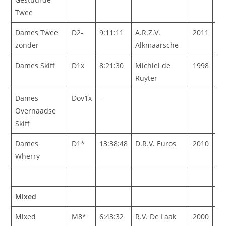
Twee
Dames Twee
D2-
9:11:11
A.R.Z.V.
2011
zonder
Alkmaarsche
Dames Skiff
D1x
8:21:30
Michiel de
1998
Ruyter
Dames
Dov1x
–
Overnaadse
Skiff
Dames
D1*
13:38:48
D.R.V. Euros
2010
Wherry
Mixed
Mixed
M8*
6:43:32
R.V. De Laak
2000