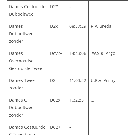
Dames Gestuurde
D2*
–
Dubbeltwee
Dames
D2x
08:57:29
R.V. Breda
Dubbeltwee
zonder
Dames
Dov2+
14:43:06
W.S.R. Argo
Overnaadse
Gestuurde Twee
Dames Twee
D2-
11:03:52
U.R.V. Viking
zonder
Dames C
DC2x
10:22:51
…
Dubbeltwee
zonder
Dames Gestuurde
DC2+
–
C Twee boord