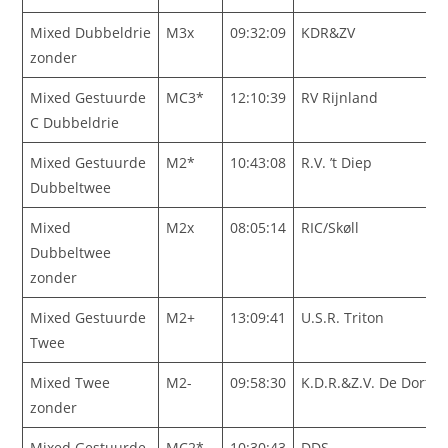
Mixed Dubbeldrie
M3x
09:32:09
KDR&ZV
zonder
Mixed Gestuurde
MC3*
12:10:39
RV Rijnland
C Dubbeldrie
Mixed Gestuurde
M2*
10:43:08
R.V. ’t Diep
Dubbeltwee
Mixed
M2x
08:05:14
RIC/Skøll
Dubbeltwee
zonder
Mixed Gestuurde
M2+
13:09:41
U.S.R. Triton
Twee
Mixed Twee
M2-
09:58:30
K.D.R.&Z.V. De Dortsc
zonder
Mixed Gestuurde
MC2*
10:30:43
DDS