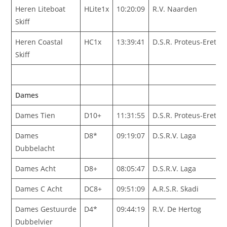
Heren Liteboat
HLite1x
10:20:09
R.V. Naarden
Skiff
Heren Coastal
HC1x
13:39:41
D.S.R. Proteus-Eretes
Skiff
Dames
Dames Tien
D10+
11:31:55
D.S.R. Proteus-Eretes
Dames
D8*
09:19:07
D.S.R.V. Laga
Dubbelacht
Dames Acht
D8+
08:05:47
D.S.R.V. Laga
Dames C Acht
DC8+
09:51:09
A.R.S.R. Skadi
Dames Gestuurde
D4*
09:44:19
R.V. De Hertog
Dubbelvier