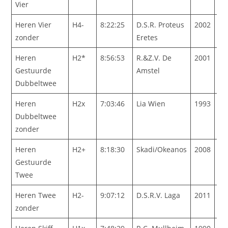
Vier
Heren Vier
H4-
8:22:25
D.S.R. Proteus
2002
zonder
Eretes
Heren
H2*
8:56:53
R.&Z.V. De
2001
Gestuurde
Amstel
Dubbeltwee
Heren
H2x
7:03:46
Lia Wien
1993
Dubbeltwee
zonder
Heren
H2+
8:18:30
Skadi/Okeanos
2008
Gestuurde
Twee
Heren Twee
H2-
9:07:12
D.S.R.V. Laga
2011
zonder