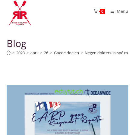
Menu
0
Blog
>
2023
>
april
>
26
>
Goede doelen
>
Negen dokters-in-spé roeien