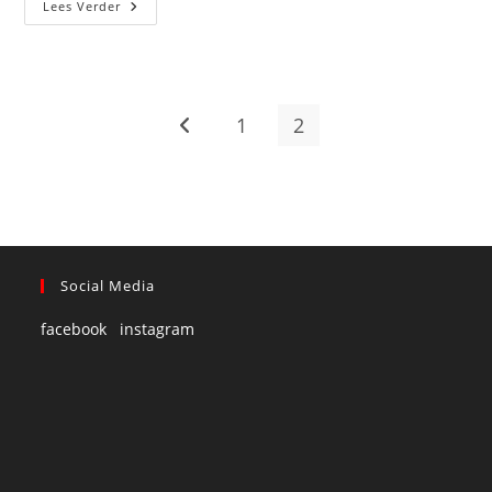
Lees Verder
1
2
Social Media
facebook
instagram