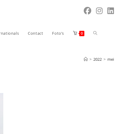
rnationals
Contact
Foto’s
0
>
2022
>
mei